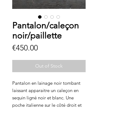
Pantalon/caleçon
noir/paillette
Price
€450.00
Out of Stock
Pantalon en lainage noir tombant
laissant apparaitre un caleçon en
sequin ligné noir et blanc. Une
poche italienne sur le côté droit et
une poche au dos droit. Une
ceinture élastique à la taille.
100% laine (pantalon)