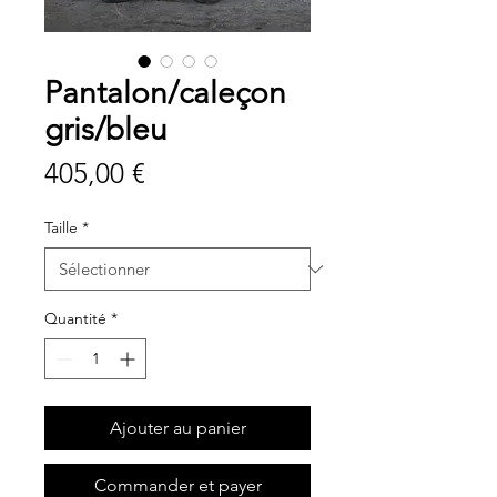
Pantalon/caleçon
gris/bleu
Prix
405,00 €
Taille
*
Quantité
*
Ajouter au panier
Commander et payer