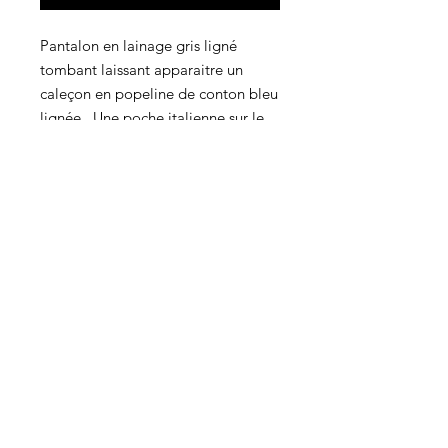
Pantalon en lainage gris ligné
tombant laissant apparaitre un
caleçon en popeline de conton bleu
lignée . Une poche italienne sur le
côté droit et une poche au dos
droit. Une ceinture élastique à la
taille.
100% laine (pantalon)
Popeline de coton lignée
(caleçon)
Doublure polyester
Ceinture élastique
Fabriqué dans notre atelier à
Paris