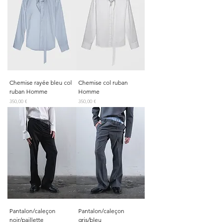
Chemise rayée bleu col
Chemise col ruban
ruban Homme
Homme
Prix
Prix
350,00 €
350,00 €
Pantalon/caleçon
Pantalon/caleçon
noir/paillette
gris/bleu