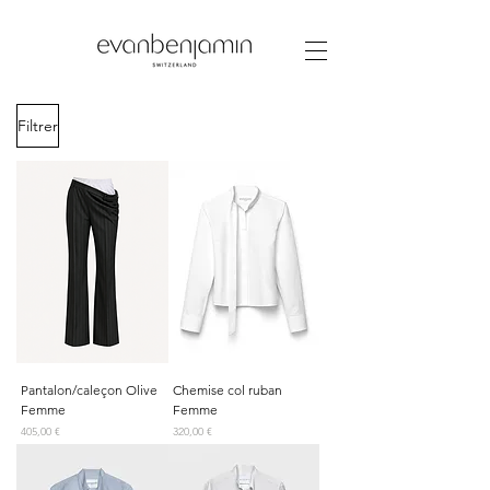
Filtrer
Pantalon/caleçon Olive
Chemise col ruban
Femme
Femme
Prix
Prix
405,00 €
320,00 €