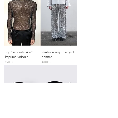
Top "seconde skin"
Pantalon sequin argent
imprimé unisexe
homme
Prix
Prix
85,00 €
420,00 €