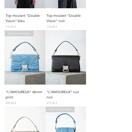
Top moulant "Double
Top moulant "Double
Vision" bleu
Vision" noir
Prix
Prix
110,00 €
110,00 €
Edition limitée
"L'AMOUREUX" denim
"L'AMOUREUX" cuir
print
noir
Prix
Prix
495,00 €
475,00 €
Edition limitée