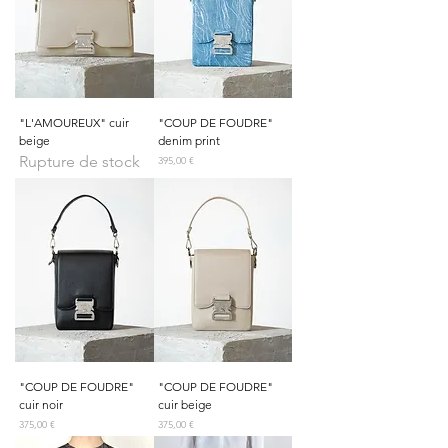
"L'AMOUREUX" cuir
"COUP DE FOUDRE"
beige
denim print
Rupture de stock
Prix
395,00 €
"COUP DE FOUDRE"
"COUP DE FOUDRE"
cuir noir
cuir beige
Prix
Prix
375,00 €
375,00 €