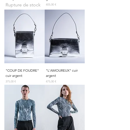
Rupture de stock
Prix
405,00 €
"COUP DE FOUDRE"
"L'AMOUREUX" cuir
cuir argent
argent
Prix
Prix
375,00 €
475,00 €