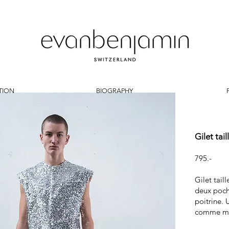
TION
BIOGRAPHY
Gilet tai
795.-
Gilet tail
deux poch
poitrine. 
comme mo