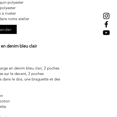
equin polyester
polyester
 à riveter
dans notre atelier
ander
 en denim bleu clair
arge en denim bleu clair, 2 poches
s sur le devant, 2 poches
s dans le dos, une braguette et des
on
 coton
ette