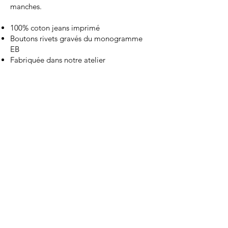
manches.
100% coton jeans imprimé
Boutons rivets gravés du monogramme
EB
Fabriquée dans notre atelier
JEANS IMPRIMÉ - look 12
350.-
Pantalon droit en jeans imprimé avec une
fente à l’ourlet sur le côté, des poches
italiennes, une poche au dos, une
braguette et des passants.
100% coton jeans imprimé
Boutons rivets gravés du monogramme
EB
Fabriqué dans notre atelier