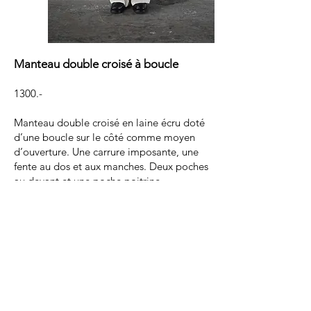
Manteau double croisé à boucle
1300.-
Manteau double croisé en laine écru doté
d’une boucle sur le côté comme moyen
d’ouverture. Une carrure imposante, une
fente au dos et aux manches. Deux poches
au devant et une poche poitrine
100% laine
Boucle en aluminum
Doublure polyester
Epaulettes
Bouton
Fabriqué dans notre atelier