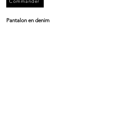
Commander
Pantalon en denim
320.-
Pantalon large en denim bleu clair, 2
poches américaines sur le devant, 2
poches appliquées dans le dos, une
braguette et des passants.
100% coton
Doublure coton
Zip braguette
Rivets
Bouton à riveter
Fabriqué dans notre atelier
Commander