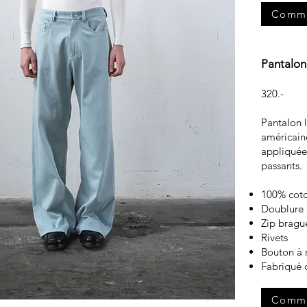
Comm
Pantalon
320.-
Pantalon l
américaine
appliquée
passants.
100% cot
Doublure
Zip bragu
Rivets
Bouton à 
Fabriqué 
Comm