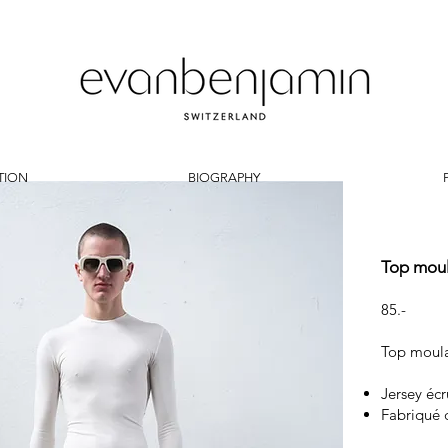
TION
BIOGRAPHY
Top moul
85.-
Top moulan
Jersey écr
Fabriqué 