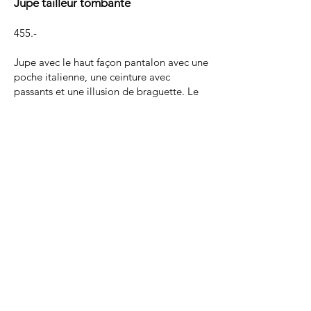
Jupe tailleur tombante
455.-
Jupe avec le haut façon pantalon avec une
poche italienne, une ceinture avec
passants et une illusion de braguette. Le
bas tombe et vient se draper
naturellement sur le bas de la hanche. Une
fente au bas du milieu dos.
100% laine
Doublure polyester
Zip invisible
Fabriqué dans notre atelier
Commander
Bottes de chez Bikkou Genève
voir bottes