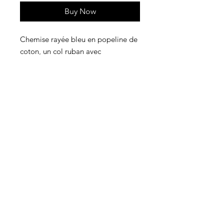
Buy Now
Chemise rayée bleu en popeline de
coton, un col ruban avec
boutonnage caché sur le devant.
Modèle légèrement cintré au
corsage et carrure.
Popeline 100% coton
Boutons en polyester
Fabriqué dans notre atelier
*article fabriqué à la demande:
environ 2 jours de confection (hors
délai de livraison).