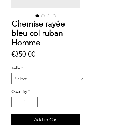
Chemise rayée
bleu col ruban
Homme
Price
€350.00
Taille
*
Quantity
*
Add to Cart