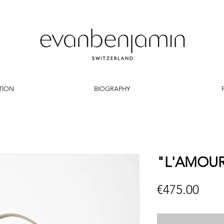
TION
BIOGRAPHY
"L'AMOURE
Pric
€475.00