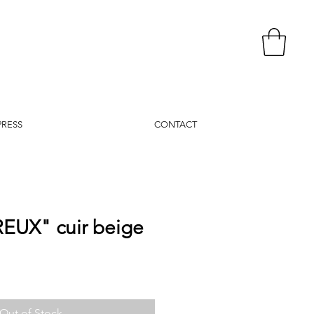
PRESS
CONTACT
UX" cuir beige
e
Out of Stock