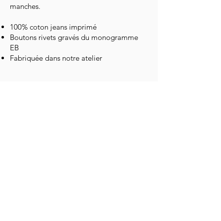
manches.
100% coton jeans imprimé
Boutons rivets gravés du monogramme
EB
Fabriquée dans notre atelier
JEANS IMPRIMÉ - look 12
350.-
Pantalon droit en jeans imprimé avec une
fente à l’ourlet sur le côté, des poches
italiennes, une poche au dos, une
braguette et des passants.
100% coton jeans imprimé
Boutons rivets gravés du monogramme
EB
Fabriqué dans notre atelier