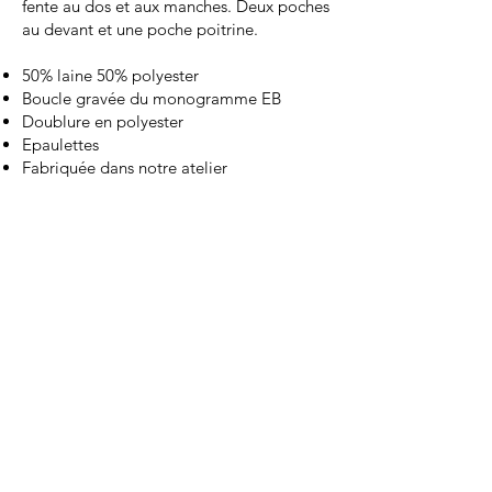
fente au dos et aux manches. Deux poches
au devant et une poche poitrine.
50% laine 50% polyester
Boucle gravée du monogramme EB
Doublure en polyester
Epaulettes
Fabriquée dans notre atelier
PANTALON SATIN
320.-
Pantalon droit et légèrement évasé sur le
bas, deux poches italiennes, une poche au
dos, une braguette et des passants.
50% laine 50 % polyester
Doublure en polyester
Zip braguette
Crochet pantalon et une pression
Fabriqué dans notre atelier