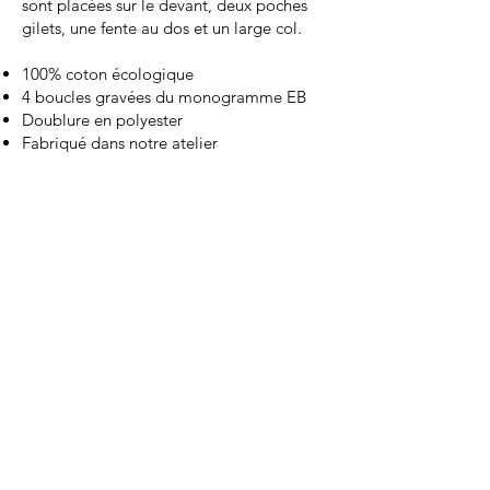
sont placées sur le devant, deux poches
gilets, une fente au dos et un large col.
100% coton écologique
4 boucles gravées du monogramme EB
Doublure en polyester
Fabriqué dans notre atelier
PANTALON DROIT
320.-
Pantalon droit et légèrement évasé sur le
bas, deux poches italiennes, une poche au
dos, une braguette et des passants.
100% lainage
Zip braguette
Crochet pantalon et une pression
Fabriqué dans notre atelier