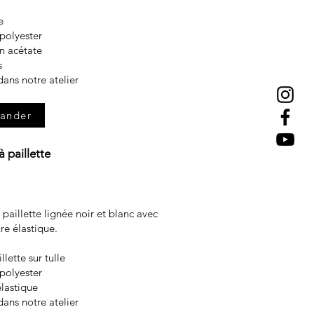
ne
 polyester
n acétate
s
dans notre atelier
ander
 paillette
paillette lignée noir et blanc avec
re élastique.
llette sur tulle
polyester
élastique
dans notre atelier