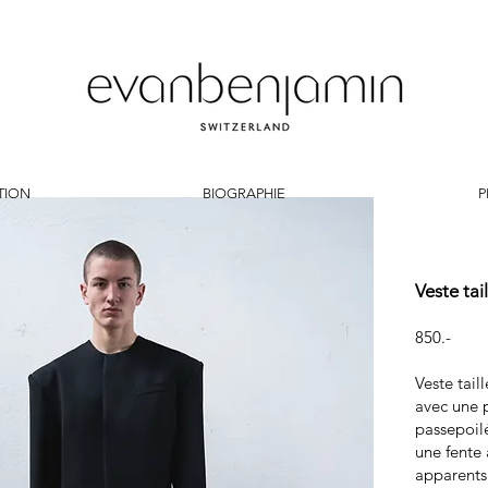
TION
BIOGRAPHIE
P
Veste tai
850.-
Veste tail
avec une 
passepoil
une fente 
apparents 