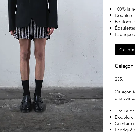
100% lai
Doublure
Boutons e
Épaulette
Fabriqué 
Comm
Caleçon à
235.-
Caleçon à 
une ceintu
Tissu à pai
Doublure 
Ceinture 
Fabriqué 