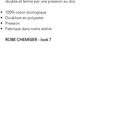
doublé et fermé par une pression au dos.
100% coton écologique
Doublure en polyester
Pression
Fabriqué dans notre atelier
ROBE CHEMISIER - look 7
620.-
Robe chemisier en popeline de coton
blanc, découpe à la poitrine en sequin
transparent et une bande de boutonnage
cachée.
100% popeline de coton
Sequin transparent sur base de tulle
Organza de soie transparent
Boutons
Fabriquée dans notre atelier