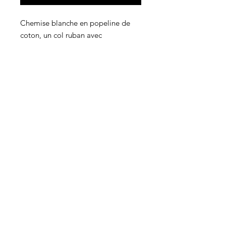
Chemise blanche en popeline de
coton, un col ruban avec
boutonnage caché sur le devant.
Modèle légèrement cintré au
corsage et carrure.
Popeline 100% coton
Boutons en polyester
Fabriqué dans notre atelier
*article fabriqué à la demande:
environ 2 jours de confection (hors
délai de livraison).