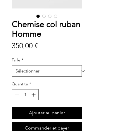
Chemise col ruban
Homme
Prix
350,00 €
Taille
*
Quantité
*
Ajouter au panier
Commander et payer